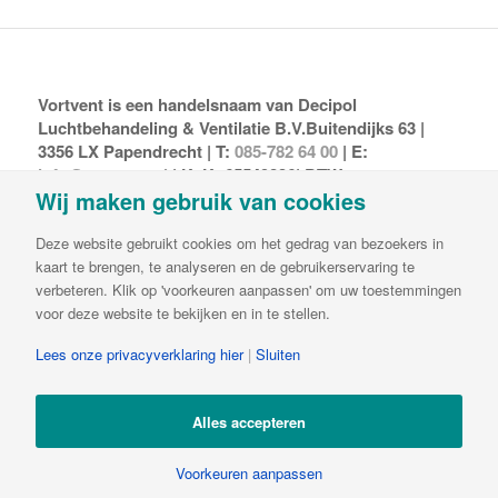
Vortvent is een handelsnaam van Decipol
Luchtbehandeling & Ventilatie B.V.Buitendijks 63 |
3356 LX Papendrecht | T:
085-782 64 00
| E:
info@vortvent.nl
| KvK: 65549236| BTW:
Wij maken gebruik van cookies
NL8561.57.569B01 | IBAN NL65ABNA0644510846
Deze website gebruikt cookies om het gedrag van bezoekers in
kaart te brengen, te analyseren en de gebruikerservaring te
verbeteren. Klik op 'voorkeuren aanpassen' om uw toestemmingen
voor deze website te bekijken en in te stellen.
Lees onze privacyverklaring hier
|
Sluiten
©2024 Vortvent
Privacy- en Cookiebeleid
Disclaimer
Klachtenregeling
Alles accepteren
info@vortvent.nl
085-782 64 00
Voorkeuren aanpassen