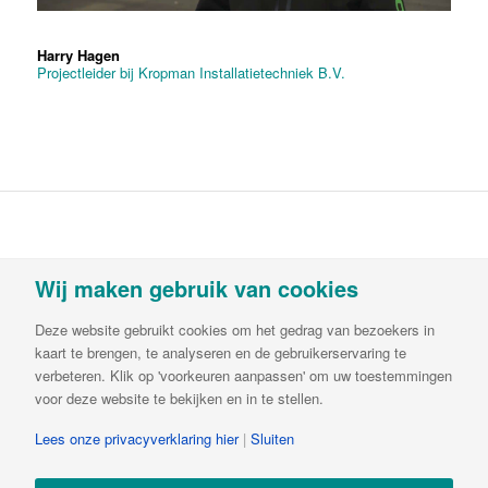
Harry Hagen
Projectleider bij Kropman Installatietechniek B.V.
Vortvent is een handelsnaam van Decipol
Wij maken gebruik van cookies
Luchtbehandeling & Ventilatie B.V.Buitendijks 63 |
3356 LX Papendrecht | T:
085-782 64 00
| E:
Deze website gebruikt cookies om het gedrag van bezoekers in
info@vortvent.nl
| KvK: 65549236| BTW:
kaart te brengen, te analyseren en de gebruikerservaring te
NL8561.57.569B01 | IBAN NL65ABNA0644510846
verbeteren. Klik op 'voorkeuren aanpassen' om uw toestemmingen
voor deze website te bekijken en in te stellen.
Lees onze privacyverklaring hier
|
Sluiten