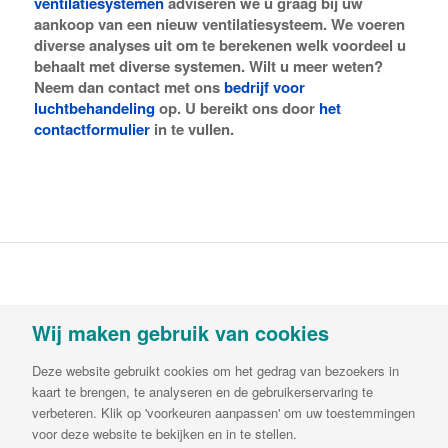
ventilatiesystemen
adviseren we u graag bij uw
aankoop van een nieuw ventilatiesysteem. We voeren
diverse analyses uit om te berekenen welk voordeel u
behaalt met diverse systemen. Wilt u meer weten?
Neem dan contact met ons
bedrijf voor
luchtbehandeling
op. U bereikt ons door
het
contactformulier
in te vullen.
Vortvent is een handelsnaam van Decipol
Wij maken gebruik van cookies
Luchtbehandeling & Ventilatie B.V.Buitendijks 63 |
3356 LX Papendrecht | T:
085-782 64 00
| E:
Deze website gebruikt cookies om het gedrag van bezoekers in
info@vortvent.nl
| KvK: 65549236| BTW:
kaart te brengen, te analyseren en de gebruikerservaring te
NL8561.57.569B01 | IBAN NL65ABNA0644510846
verbeteren. Klik op 'voorkeuren aanpassen' om uw toestemmingen
voor deze website te bekijken en in te stellen.