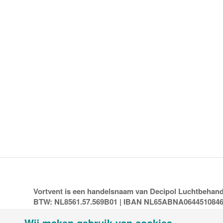
Vortvent is een handelsnaam van Decipol Luchtbehandel
BTW: NL8561.57.569B01 | IBAN NL65ABNA064451084
Wij maken gebruik van cookies