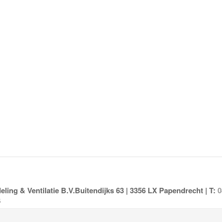
ing & Ventilatie B.V.Buitendijks 63 | 3356 LX Papendrecht | T:
0
6