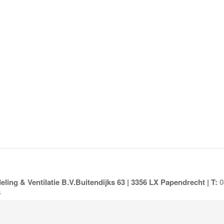
ing & Ventilatie B.V.Buitendijks 63 | 3356 LX Papendrecht | T:
0
6