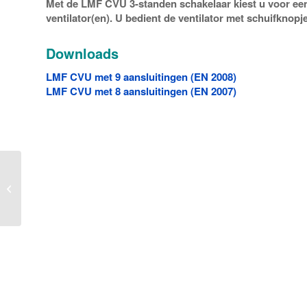
Met de LMF CVU 3-standen schakelaar kiest u voor e
ventilator(en). U bedient de ventilator met schuifknopje
Downloads
LMF CVU met 9 aansluitingen (EN 2008)
LMF CVU met 8 aansluitingen (EN 2007)
LMF PCR regeling voor
eenvoudig regelen van
snelheid, koelen en
verwarmen