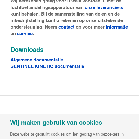
Wij berekenen graag voor u welk voordeel u met de
luchtbehandelingsapparatuur van
onze leveranciers
kunt behalen. Bij de samenstelling van delen en de
inbedrijfstelling kunt u rekenen op onze uitstekende
ondersteuning. Neem
contact
op voor meer
informatie
en
service
.
Downloads
Algemene documentatie
SENTINEL KINETIC documentatie
Vortvent is een handelsnaam van Decipol
Wij maken gebruik van cookies
Luchtbehandeling & Ventilatie B.V.Buitendijks 63 |
3356 LX Papendrecht | T:
085-782 64 00
| E:
Deze website gebruikt cookies om het gedrag van bezoekers in
info@vortvent.nl
| KvK: 65549236| BTW: