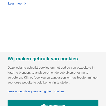
Lees meer
Vortvent is een handelsnaam van Decipol
Wij maken gebruik van cookies
Luchtbehandeling & Ventilatie B.V.Buitendijks 63 |
3356 LX Papendrecht | T:
085-782 64 00
| E:
Deze website gebruikt cookies om het gedrag van bezoekers in
info@vortvent.nl
| KvK: 65549236| BTW:
kaart te brengen, te analyseren en de gebruikerservaring te
NL8561.57.569B01 | IBAN NL65ABNA0644510846
verbeteren. Klik op 'voorkeuren aanpassen' om uw toestemmingen
voor deze website te bekijken en in te stellen.
Lees onze privacyverklaring hier
|
Sluiten
Alles accepteren