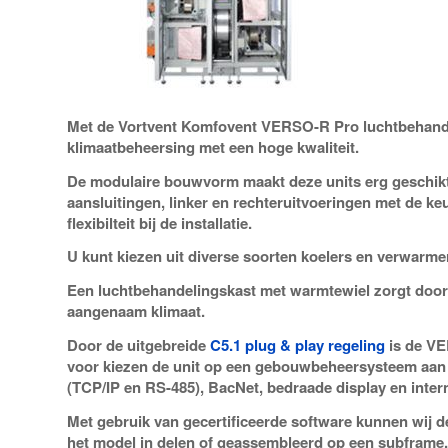
Met de Vortvent Komfovent VERSO-R Pro luchtbehandel
klimaatbeheersing met een hoge kwaliteit.
De modulaire bouwvorm maakt deze units erg geschikt
aansluitingen, linker en rechteruitvoeringen met de ke
flexibilteit bij de installatie.
U kunt kiezen uit diverse soorten koelers en verwarmer
Een luchtbehandelingskast met warmtewiel zorgt door
aangenaam klimaat.
Door de uitgebreide
C5.1 plug & play regeling
is de VE
voor kiezen de unit op een gebouwbeheersysteem aan t
(TCP/IP en RS-485), BacNet, bedraade display en inter
Met gebruik van gecertificeerde software kunnen wij de
het model in delen of geassembleerd op een subframe.