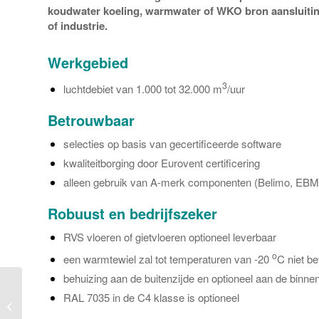
koudwater koeling, warmwater of WKO bron aansluiting. 
of industrie.
Werkgebied
3
luchtdebiet van 1.000 tot 32.000 m
/uur
Betrouwbaar
selecties op basis van gecertificeerde software
kwaliteitborging door Eurovent certificering
alleen gebruik van A-merk componenten (Belimo, EBM,
Robuust en bedrijfszeker
RVS vloeren of gietvloeren optioneel leverbaar
o
een warmtewiel zal tot temperaturen van -20
C niet b
behuizing aan de buitenzijde en optioneel aan de binne
Komfovent KLASIK Pro
RAL 7035 in de C4 klasse is optioneel
Recu met