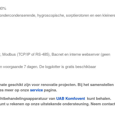
 80%
rondercondenserende, hygroscopische, sorptierotoren en een kleiner
, Modbus (TCP/IP of RS-485), Bacnet en interne webserver (geen
van voorgaande 7 dagen. De logplotter is gratis beschikbaar
mate geschikt zijn voor renovatie projecten. Bij het samenstellen
ees meer op onze
service
pagina.
uchtbehandelingsapparatuur van
UAB Komfovent
kunt behalen.
g kunt u rekenen op onze uitstekende ondersteuning. Neem contac