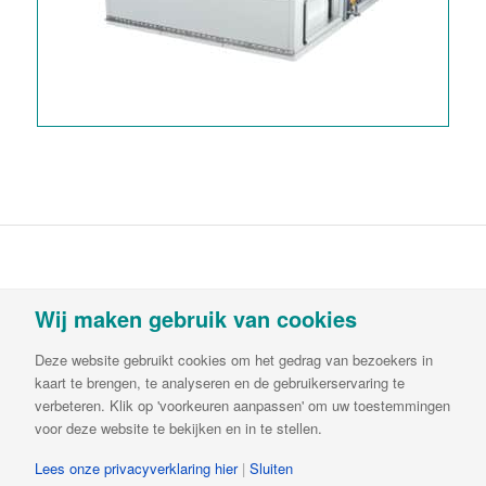
Vortvent is een handelsnaam van Decipol
Wij maken gebruik van cookies
Luchtbehandeling & Ventilatie B.V.Buitendijks 63 |
3356 LX Papendrecht | T:
085-782 64 00
| E:
Deze website gebruikt cookies om het gedrag van bezoekers in
info@vortvent.nl
| KvK: 65549236| BTW:
kaart te brengen, te analyseren en de gebruikerservaring te
NL8561.57.569B01 | IBAN NL65ABNA0644510846
verbeteren. Klik op 'voorkeuren aanpassen' om uw toestemmingen
voor deze website te bekijken en in te stellen.
Lees onze privacyverklaring hier
|
Sluiten