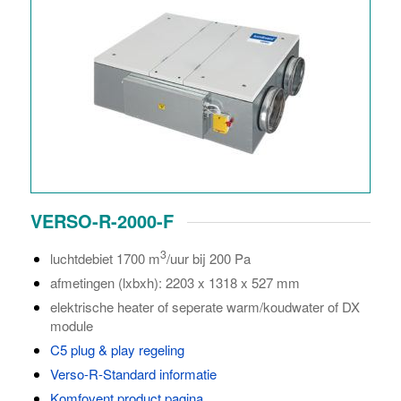
VERSO-R-2000-F
3
luchtdebiet 1700 m
/uur bij 200 Pa
afmetingen (lxbxh): 2203 x 1318 x 527 mm
elektrische heater of seperate warm/koudwater of DX
module
C5 plug & play regeling
Verso-R-Standard informatie
Komfovent product pagina