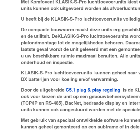
Met Komfovent KLASIK-S-Pro luchttoevoerunits kiest 
units kunnen ook uitgevoerd worden als afvoerluchtuni
U heeft bij de KLASIK-S-Pro luchttoevoerunits volledi
De compacte bouwvorm maakt deze units erg geschikt v
en de utiliteit. DeKLASIK-S-Pro luchttoevoerunits wo
plafondmontage tot de mogelijkheden behoren. Daarnaas
laatste geval wordt de unit geleverd met een gemontee
u uw beschikbare ruimte maximaal benutten. Alle unit
onderhoud en inspectie.
KLASIK-S-Pro luchttoevoerunits kunnen geheel naar w
DX batterijen voor koeling en/of verwarming.
Door de uitgebreide
C5.1 plug & play regeling
is de KLA
ook voor kiezen de unit op een gebouwbeheersysteem a
(TCP/IP en RS-485), BacNet, bedraade display en inte
units kunnen ook aangestuurd worden met de special
Met gebruik van speciaal ontwikkelde software kunnen 
kunnen geheel gemonteerd op een subframe of in del