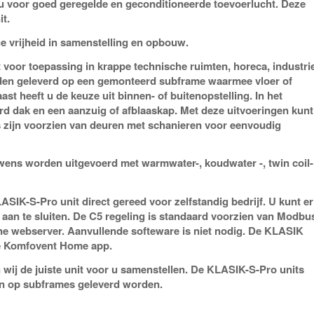
u voor goed geregelde en geconditioneerde toevoerlucht. Deze
t.
ge vrijheid in samenstelling en opbouw.
oor toepassing in krappe technische ruimten, horeca, industri
rden geleverd op een gemonteerd subframe waarmee vloer of
t heeft u de keuze uit binnen- of buitenopstelling. In het
rd dak en een aanzuig of afblaaskap. Met deze uitvoeringen kunt
s zijn voorzien van deuren met schanieren voor eenvoudig
ens worden uitgevoerd met warmwater-, koudwater -, twin coil-
SIK-S-Pro unit direct gereed voor zelfstandig bedrijf. U kunt er
an te sluiten. De C5 regeling is standaard voorzien van Modbu
rne webserver. Aanvullende softeware is niet nodig. De KLASIK
e Komfovent Home app.
wij de juiste unit voor u samenstellen. De KLASIK-S-Pro units
en op subframes geleverd worden.