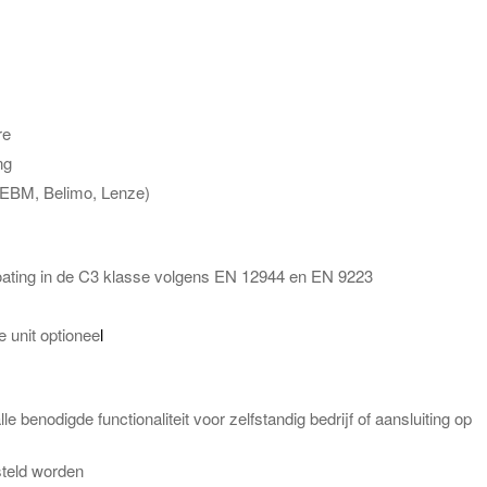
re
ng
 EBM, Belimo, Lenze)
oating in de C3 klasse volgens EN 12944 en EN 9223
e unit optionee
l
 benodigde functionaliteit voor zelfstandig bedrijf of aansluiting op
steld worden