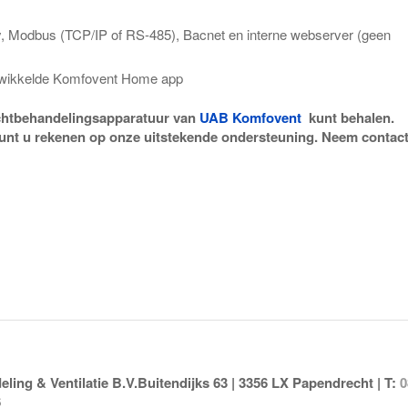
, Modbus (TCP/IP of RS-485), Bacnet en interne webserver (geen
ontwikkelde Komfovent Home app
uchtbehandelingsapparatuur van
UAB Komfovent
kunt behalen.
g kunt u rekenen op onze uitstekende ondersteuning. Neem contac
ing & Ventilatie B.V.Buitendijks 63 | 3356 LX Papendrecht | T:
0
6