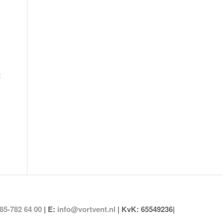
t
85-782 64 00
| E:
info@vortvent.nl
| KvK: 65549236|