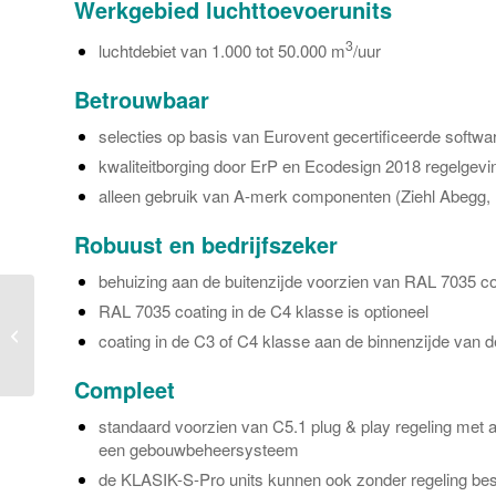
Werkgebied luchttoevoerunits
3
luchtdebiet van 1.000 tot 50.000 m
/uur
Betrouwbaar
selecties op basis van Eurovent gecertificeerde softwa
kwaliteitborging door ErP en Ecodesign 2018 regelgevi
alleen gebruik van A-merk componenten (Ziehl Abegg,
Robuust en bedrijfszeker
behuizing aan de buitenzijde voorzien van RAL 7035 c
RAL 7035 coating in de C4 klasse is optioneel
VORTICE ZOMER
coating in de C3 of C4 klasse aan de binnenzijde van d
design ventilatoren
Compleet
standaard voorzien van C5.1 plug & play regeling met alle
een gebouwbeheersysteem
de KLASIK-S-Pro units kunnen ook zonder regeling be