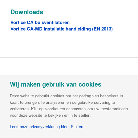
Downloads
Vortice CA buisventilatoren
Vortice CA-MD Installatie handleiding (EN 2013)
Vortvent is een handelsnaam van Decipol
Wij maken gebruik van cookies
Luchtbehandeling & Ventilatie B.V.Buitendijks 63 |
3356 LX Papendrecht | T:
085-782 64 00
| E:
Deze website gebruikt cookies om het gedrag van bezoekers in
info@vortvent.nl
| KvK: 65549236| BTW:
kaart te brengen, te analyseren en de gebruikerservaring te
NL8561.57.569B01 | IBAN NL65ABNA0644510846
verbeteren. Klik op 'voorkeuren aanpassen' om uw toestemmingen
voor deze website te bekijken en in te stellen.
Lees onze privacyverklaring hier
|
Sluiten