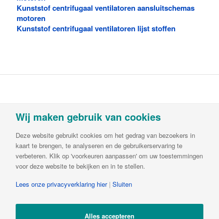
Kunststof centrifugaal ventilatoren aansluitschemas
motoren
Kunststof centrifugaal ventilatoren lijst stoffen
Vortvent is een handelsnaam van Decipol
Wij maken gebruik van cookies
Luchtbehandeling & Ventilatie B.V.Buitendijks 63 |
3356 LX Papendrecht | T:
085-782 64 00
| E:
Deze website gebruikt cookies om het gedrag van bezoekers in
info@vortvent.nl
| KvK: 65549236| BTW:
kaart te brengen, te analyseren en de gebruikerservaring te
NL8561.57.569B01 | IBAN NL65ABNA0644510846
verbeteren. Klik op 'voorkeuren aanpassen' om uw toestemmingen
voor deze website te bekijken en in te stellen.
Lees onze privacyverklaring hier
|
Sluiten
Alles accepteren