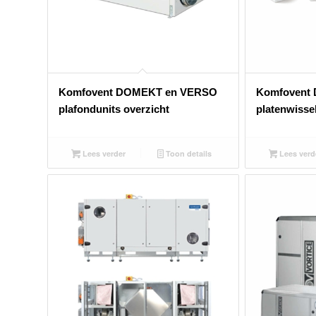
Komfovent DOMEKT en VERSO
Komfovent
plafondunits overzicht
platenwisse
Lees verder
Toon details
Lees verd