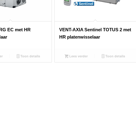
RG EC met HR
VENT-AXIA Sentinel TOTUS 2 met
laar
HR platenwisselaar
er
Toon details
Lees verder
Toon details