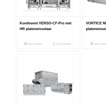
Komfovent VERSO-CF-Pro met
VORTICE N
HR platenwisselaar
platenwisse
Lees verder
Toon details
Lees verd