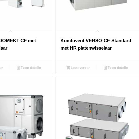
 DOMEKT-CF met
Komfovent VERSO-CF-Standard
laar
met HR platenwisselaar
er
Toon details
Lees verder
Toon details