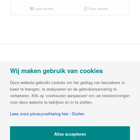
Lees verder
Toon details
Vortvent is een handelsnaam van Decipol
Wij maken gebruik van cookies
Luchtbehandeling & Ventilatie B.V.Buitendijks 63 |
3356 LX Papendrecht | T:
085-782 64 00
| E:
Deze website gebruikt cookies om het gedrag van bezoekers in
info@vortvent.nl
| KvK: 65549236| BTW:
kaart te brengen, te analyseren en de gebruikerservaring te
NL8561.57.569B01 | IBAN NL65ABNA0644510846
verbeteren. Klik op 'voorkeuren aanpassen' om uw toestemmingen
voor deze website te bekijken en in te stellen.
Lees onze privacyverklaring hier
|
Sluiten
Alles accepteren